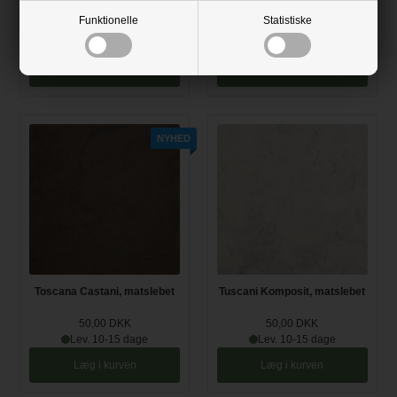
matslebet
Funktionelle
Statistiske
50,00 DKK
50,00 DKK
Lev. 10-15 dage
Lev. 10-15 dage
Læg i kurven
Læg i kurven
NYHED
Toscana Castani, matslebet
Tuscani Komposit, matslebet
50,00 DKK
50,00 DKK
Lev. 10-15 dage
Lev. 10-15 dage
Læg i kurven
Læg i kurven