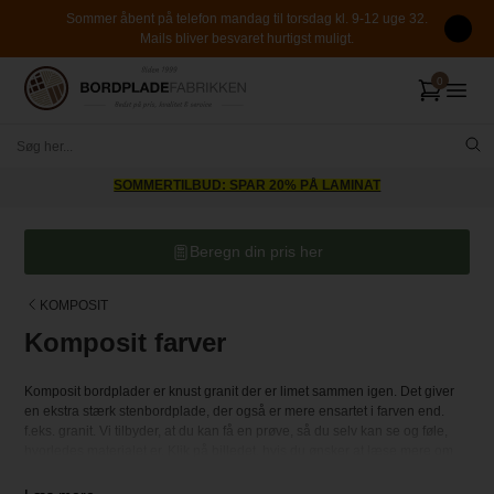
Sommer åbent på telefon mandag til torsdag kl. 9-12 uge 32.
Mails bliver besvaret hurtigst muligt.
SOMMERTILBUD: SPAR 20% PÅ LAMINAT
Beregn din pris her
KOMPOSIT
Komposit farver
Komposit bordplader er knust granit der er limet sammen igen. Det giver
en ekstra stærk stenbordplade, der også er mere ensartet i farven end.
f.eks. granit. Vi tilbyder, at du kan få en prøve, så du selv kan se og føle,
hvorledes materialet er. Klik på billedet, hvis du ønsker at læse mere om
den enkelte type.