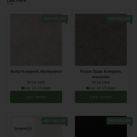
Læs mere
Ved at klikke på købsknappen lægger du en prøve i indkøbskurven.
BESTSELLER
BESTSELLER
Mahal Komposit, blankpoleret
Fusion Taupe Komposit,
matslebet
50,00 DKK
50,00 DKK
Lev. 10-15 dage
Lev. 10-15 dage
Læg i kurven
Læg i kurven
BESTSELLER
BESTSELLER