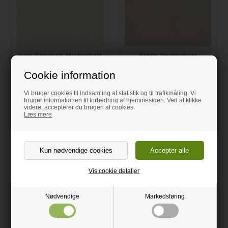
Istria Komposit, blankpoleret
Nobile, blankpoleret
Cookie information
50,00 DKK
50,00 DKK
Lev. 10-15 dage
Lev. 10-15 dage
Vi bruger cookies til indsamling af statistik og til trafikmåling. Vi
Læg i kurven
Læg i kurven
bruger informationen til forbedring af hjemmesiden. Ved at klikke
videre, accepterer du brugen af cookies.
Læs mere
Vis cookie detaljer
Nødvendige
Markedsføring
Riviera Grigio Komposit,
Tahal Komposit, matslebet