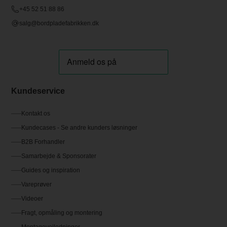
+45 52 51 88 86
salg@bordpladefabrikken.dk
Kundeservice
Kontakt os
Kundecases - Se andre kunders løsninger
B2B Forhandler
Samarbejde & Sponsorater
Guides og inspiration
Vareprøver
Videoer
Fragt, opmåling og montering