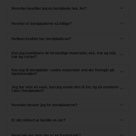
Hvordan bestiller jeg en bordplade hos Jer?
Hvorfor er bordpladerne så billige?
Hvilken kvalitet har bordpladerne?
Kan jeg kombinere de forskellige materialer, eks. træ og stål,
træ og corian?
Kan jeg få bordplader i andre materialer end der fremgår på
hjemmesiden?
Jeg har selv en vask, kan jeg sende den til Jer, og så monterer
I den i bordpladen?
Hvordan betaler jeg for bordpladerne?
Er det sikkert at handle os Jer?
Hvad gør jeg, hvis der er en fragtskade?