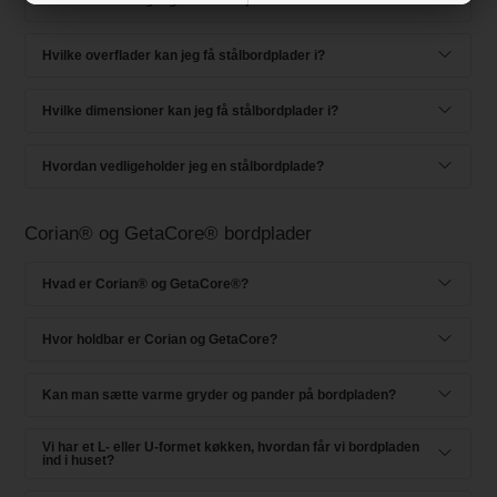
Hvordan er overgangen fra bordplade til vask?
Hvilke overflader kan jeg få stålbordplader i?
Hvilke dimensioner kan jeg få stålbordplader i?
Hvordan vedligeholder jeg en stålbordplade?
Corian® og GetaCore® bordplader
Hvad er Corian® og GetaCore®?
Hvor holdbar er Corian og GetaCore?
Kan man sætte varme gryder og pander på bordpladen?
Vi har et L- eller U-formet køkken, hvordan får vi bordpladen
ind i huset?