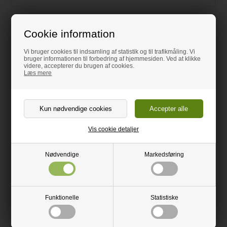
Stålbordplader
Cookie information
Hvor tykt er stålet, der anvendes til stålbordplader.
Vi bruger cookies til indsamling af statistik og til trafikmåling. Vi
bruger informationen til forbedring af hjemmesiden. Ved at klikke
videre, accepterer du brugen af cookies.
Læs mere
Hvordan er en stålbordplade bygget op?
Hvordan får vi en L- eller U-formet bordplade ind i huset?
Hvor let ridses en stålbordplade?
Vis cookie detaljer
Fjernelse af mindre ridser
Nødvendige
Markedsføring
Hvordan reparerer jeg ridser i min stålbordplade?
Funktionelle
Statistiske
Er der noget en stålbordplade ikke kan tåle?