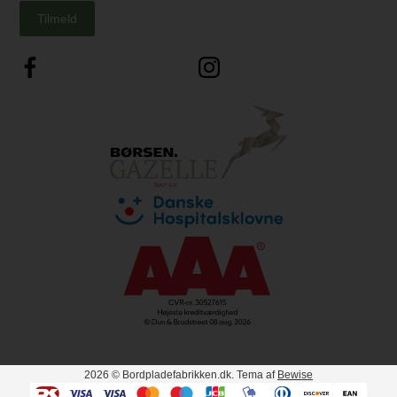
Tilmeld
2026
© Bordpladefabrikken.dk. Tema af
Bewise