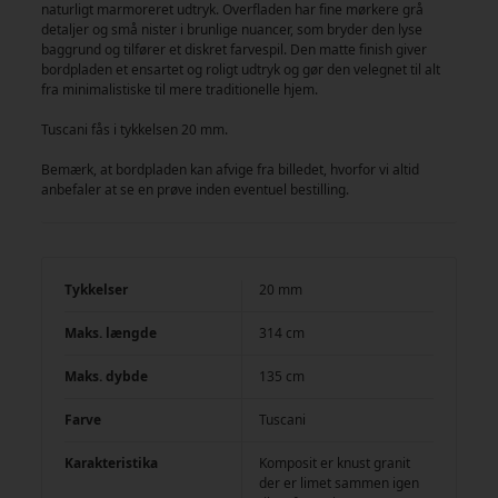
naturligt marmoreret udtryk. Overfladen har fine mørkere grå
detaljer og små nister i brunlige nuancer, som bryder den lyse
baggrund og tilfører et diskret farvespil. Den matte finish giver
bordpladen et ensartet og roligt udtryk og gør den velegnet til alt
fra minimalistiske til mere traditionelle hjem.
Tuscani fås i tykkelsen 20 mm.
Bemærk, at bordpladen kan afvige fra billedet, hvorfor vi altid
anbefaler at se en prøve inden eventuel bestilling.
Tykkelser
20 mm
Maks. længde
314 cm
Maks. dybde
135 cm
Farve
Tuscani
Karakteristika
Komposit er knust granit
der er limet sammen igen