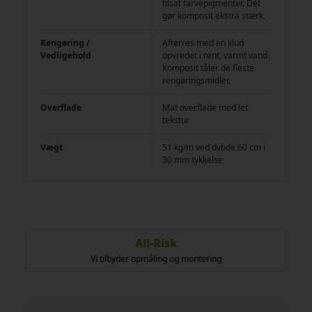
tilsat farvepigmenter. Det
gør komposit ekstra stærk.
Rengøring /
Aftørres med en klud
Vedligehold
opvredet i rent, varmt vand.
Komposit tåler de fleste
rengøringsmidler.
Overflade
Mat overflade med let
tekstur
Vægt
51 kg/m ved dybde 60 cm i
30 mm tykkelse
All-Risk
Vi tilbyder opmåling og montering