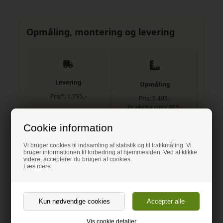
Opmåling, montering og levering
Levering
Opmåling
Pris*: 1.795,-
Pris: 5.495,-
Pr. ekstra rum: 895,-
Cookie information
HALF RISK
ALL RISK
Vi bruger cookies til indsamling af statistik og til trafikmåling. Vi
bruger informationen til forbedring af hjemmesiden. Ved at klikke
videre, accepterer du brugen af cookies.
Levering + montering
Opmåling + levering +
Læs mere
montering
Pris: 7.195,-
Pr. ekstra rum: 1.995,-
Pris: 11.595,-
Pr. ekstra rum: 2.895,-
Vis cookie detaljer