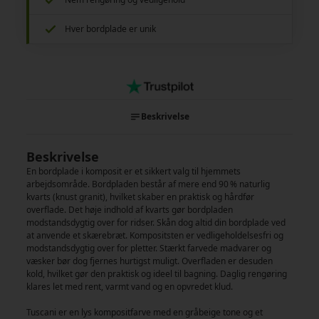
Hver bordplade er unik
Beskrivelse
Beskrivelse
En bordplade i komposit er et sikkert valg til hjemmets
arbejdsområde. Bordpladen består af mere end 90 % naturlig
kvarts (knust granit), hvilket skaber en praktisk og hårdfør
overflade. Det høje indhold af kvarts gør bordpladen
modstandsdygtig over for ridser. Skån dog altid din bordplade ved
at anvende et skærebræt. Kompositsten er vedligeholdelsesfri og
modstandsdygtig over for pletter. Stærkt farvede madvarer og
væsker bør dog fjernes hurtigst muligt. Overfladen er desuden
kold, hvilket gør den praktisk og ideel til bagning. Daglig rengøring
klares let med rent, varmt vand og en opvredet klud.
Tuscani er en lys kompositfarve med en gråbeige tone og et