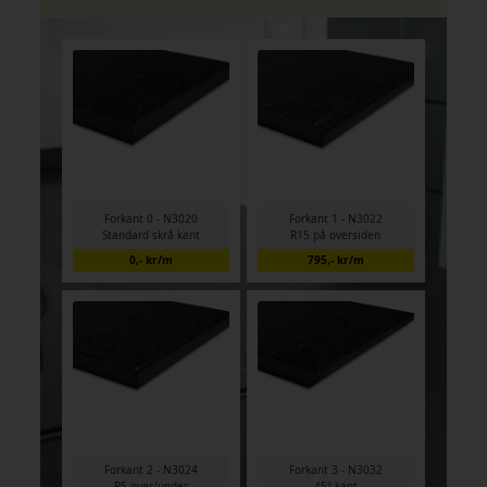
Forkant 0 - N3020
Forkant 1 - N3022
Standard skrå kant
R15 på oversiden
0,- kr/m
795,- kr/m
Forkant 2 - N3024
Forkant 3 - N3032
R5 over/under
45° kant