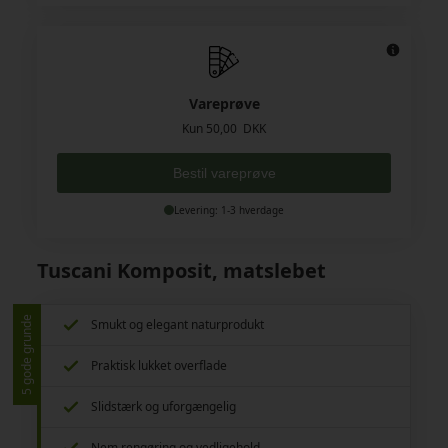
Vareprøve
Kun 50,00 DKK
Bestil vareprøve
Levering: 1-3 hverdage
Tuscani Komposit, matslebet
5 gode grunde
Smukt og elegant naturprodukt
Praktisk lukket overflade
Slidstærk og uforgængelig
Nem rengøring og vedligehold