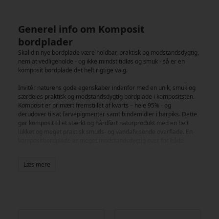
Generel info om Komposit
bordplader
Skal din nye bordplade være holdbar, praktisk og modstandsdygtig,
nem at vedligeholde - og ikke mindst tidløs og smuk - så er en
komposit bordplade det helt rigtige valg.
Invitér naturens gode egenskaber indenfor med en unik, smuk og
særdeles praktisk og modstandsdygtig bordplade i kompositsten.
Komposit er primært fremstillet af kvarts – hele 95% - og
derudover tilsat farvepigmenter samt bindemidler i harpiks. Dette
gør komposit til et stærkt og hårdført naturprodukt med en helt
lukket og meget praktisk smuds- og vandafvisende overflade. En
kompositbordplade er meget modstandsdygtig over for både
ridser og pletter – alt fra kaffe til citron til fedtpletter – intet
trænger igennem den forseglede overflade. Komposit har
Læs mere
endvidere en god tolerance over for varme og tåler de fleste
rengøringsmidler. Endelig er komposit nem at rengøre og stort set
vedligeholdelsesfrit, hvilket gør en komposit bordplade til en
bekymringsfri, super nem og praktisk køkkenbordplade - der kan
holde nærmest uendeligt.