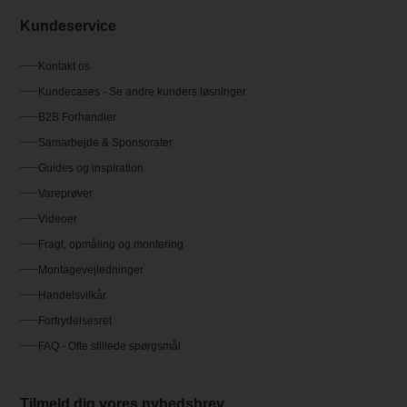
Kundeservice
Kontakt os
Kundecases - Se andre kunders løsninger
B2B Forhandler
Samarbejde & Sponsorater
Guides og inspiration
Vareprøver
Videoer
Fragt, opmåling og montering
Montagevejledninger
Handelsvilkår
Fortrydelsesret
FAQ - Ofte stillede spørgsmål
Tilmeld dig vores nyhedsbrev