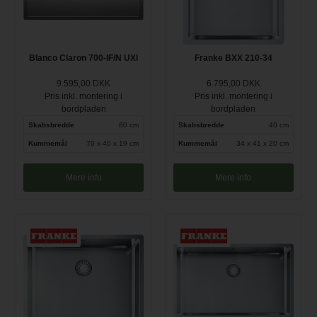
Blanco Claron 700-IF/N UXI
Franke BXX 210-34
9.595,00 DKK
6.795,00 DKK
Pris inkl. montering i
Pris inkl. montering i
bordpladen
bordpladen
Skabsbredde
80 cm
Skabsbredde
40 cm
Kummemål
70 x 40 x 19 cm
Kummemål
34 x 41 x 20 cm
Mere info
Mere info