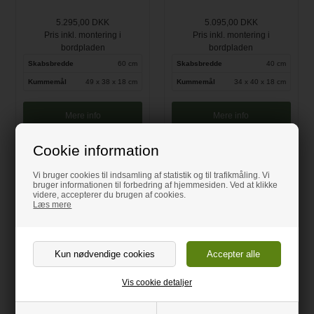
5.295,00 DKK
5.095,00 DKK
Pris inkl. montering i
Pris inkl. montering i
bordpladen
bordpladen
Skabsbredde
60 cm
Skabsbredde
40 cm
Kummemål
49 x 38 x 18 cm
Kummemål
34 x 40 x 18 cm
Mere info
Mere info
Cookie information
Vi bruger cookies til indsamling af statistik og til trafikmåling. Vi
bruger informationen til forbedring af hjemmesiden. Ved at klikke
videre, accepterer du brugen af cookies.
Læs mere
Vis cookie detaljer
Lavabo Kubus 400 Soft
Lavabo Kubus 520 Soft