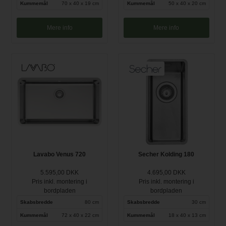
Kummemål
70 x 40 x 19 cm
Kummemål
50 x 40 x 20 cm
Mere info
Mere info
Lavabo Venus 720
Secher Kolding 180
5.595,00 DKK
4.695,00 DKK
Pris inkl. montering i
Pris inkl. montering i
bordpladen
bordpladen
Skabsbredde
80 cm
Skabsbredde
30 cm
Kummemål
72 x 40 x 22 cm
Kummemål
18 x 40 x 13 cm