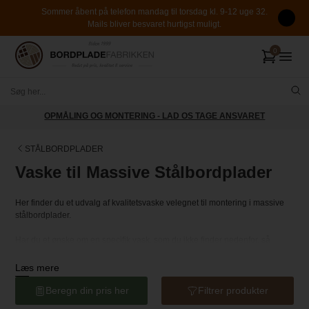
Sommer åbent på telefon mandag til torsdag kl. 9-12 uge 32.
Mails bliver besvaret hurtigst muligt.
OPMÅLING OG MONTERING - LAD OS TAGE ANSVARET
STÅLBORDPLADER
Vaske til Massive Stålbordplader
Her finder du et udvalg af kvalitetsvaske velegnet til montering i massive
stålbordplader.
Har du et ønske om en specifik vask, som du ikke finder nedenfor, så
kontakt os endelig - vi kan højst sandsynligt skaffe den.
Læs mere
Alle nedenstående vaskepriser er inkl. isvejsning i stålbordpladen.
Beregn din pris her
Filtrer produkter