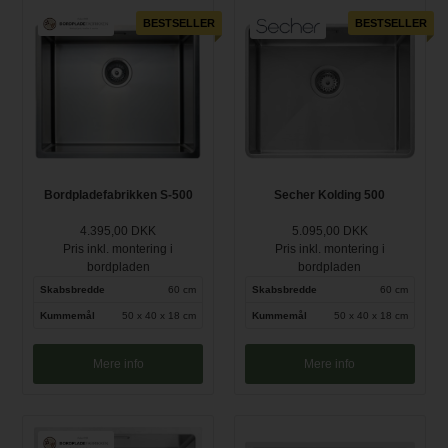
BESTSELLER
BESTSELLER
Bordpladefabrikken S-500
Secher Kolding 500
4.395,00 DKK
5.095,00 DKK
Pris inkl. montering i
Pris inkl. montering i
bordpladen
bordpladen
Skabsbredde
60 cm
Skabsbredde
60 cm
Kummemål
50 x 40 x 18 cm
Kummemål
50 x 40 x 18 cm
Mere info
Mere info