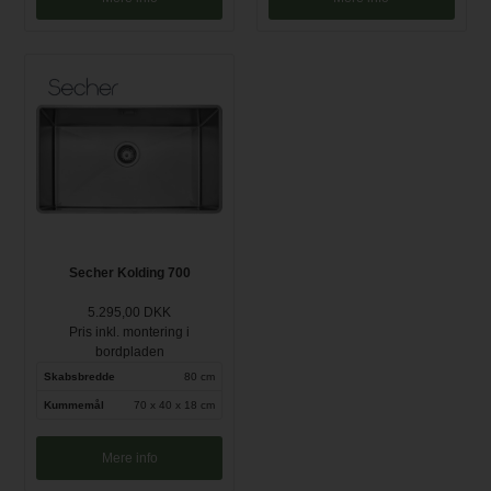
Secher Kolding 700
5.295,00 DKK
Pris inkl. montering i
bordpladen
Skabsbredde
80 cm
Kummemål
70 x 40 x 18 cm
Mere info