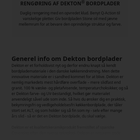
®
RENGØRING AF DEKTON
BORDPLADER
Daglig rengøring med en opvredet klud. Benyt Q-Action til
vanskelige pletter. Giv bordpladen Stone oil med jævne
mellemrum for at bevare den oprindelige struktur og farve.
Generel info om Dekton bordplader
Dekton er et forholdsvist nyt og derfor endnu knapt så kendt
bordplademateriale i den danske køkkenindretning. Men dette
innovative materiale er i sandhed kommet for at blive. Dekton er
nemlig markedets mest hårdføre overflade – mere slidfast end
granit. 100 % væske- og pletafvisende, temperaturchoksikker, og så
er Dekton farve- og UV-bestandigt, hvilket gør materialet
anvendeligt såvel ude som inde. Så hvis du ønsker dig en praktisk,
bekymringsfri og vedligeholdelsesfri køkkenbordplade, der tåler
stort set ALT, og som holder sig så fin som ny - selv efter mange
års slid - så er det en Dekton bordplade, du skal vælge.
Dekton er et kvalitetskeramikprodukt fremstillet af spanske
Cosentino efter den nyeste teknologi. Dekton er naturens gode
egenskaber, innovativ teknologi og kærlighed til design og