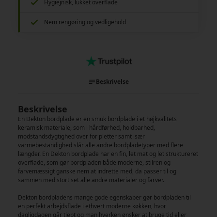
Hygiejnisk, lukket overflade
Nem rengøring og vedligehold
Beskrivelse
Beskrivelse
En Dekton bordplade er en smuk bordplade i et højkvalitets
keramisk materiale, som i hårdførhed, holdbarhed,
modstandsdygtighed over for pletter samt især
varmebestandighed slår alle andre bordpladetyper med flere
længder. En Dekton bordplade har en fin, let mat og let struktureret
overflade, som gør bordpladen både moderne, stilren og
farvemæssigt ganske nem at indrette med, da passer til og
sammen med stort set alle andre materialer og farver.
Dekton bordpladens mange gode egenskaber gør bordpladen til
en perfekt arbejdsflade i ethvert moderne køkken, hvor
dagligdagen går tjept og man hverken ønsker at bruge tid eller