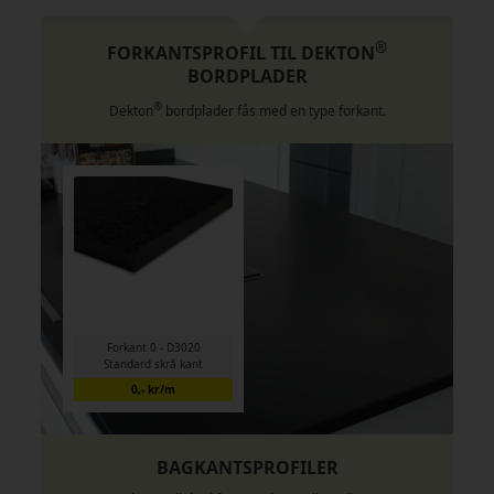
®
FORKANTSPROFIL TIL DEKTON
BORDPLADER
®
Dekton
bordplader fås med en type forkant.
Forkant 0 - D3020
Standard skrå kant
0,- kr/m
BAGKANTSPROFILER