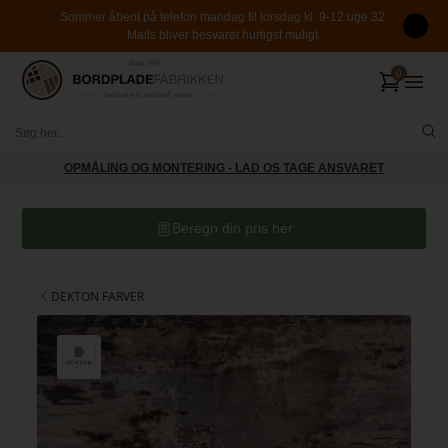
Sommer åbent på telefon mandag til torsdag kl. 9-12 uge 32.
Mails bliver besvaret hurtigst muligt.
OPMÅLING OG MONTERING - LAD OS TAGE ANSVARET
Beregn din pris her
DEKTON FARVER