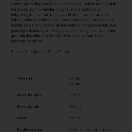
kræfter på særlige hensyn eller vedligehold. Dekton er en praktisk
bordplade, som forvandler dit og familiens køkken til et
bekymringsfrit leverum med plads til alle – hvor der arbejdes,
hakkes, snittes, skyldes, koges, steges og spildes – med helt ro i
maven. En Dekton plade er en innovativ kombination af naturens
gode egenskaber og smukt og funktionelt design, der tilsammen
giver dig den ultimative bordpladeløsning – og som holder
nærmest uendeligt.
Dekton fås i tykkelsen 12 og 20 mm.
Tykkelser
12 mm
20 mm
Maks. længde
314 cm
Maks. dybde
138 cm
Farve
Trilium
Karakteristika
Dekton er ekstremt stærkt,