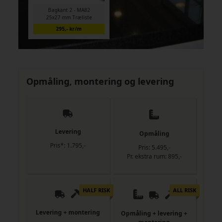
Bagkant 2 - MA82
25x27 mm Træliste
295,- kr/m
Opmåling, montering og levering
Levering
Opmåling
Pris*: 1.795,-
Pris: 5.495,-
Pr. ekstra rum: 895,-
HALF RISK
ALL RISK
Levering + montering
Opmåling + levering +