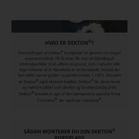
®
HVAD ER DEKTON
?
®
Fremstillingen af Dekton
bordplader er gennem en meget
avanceret teknik. På få timer får man en blanding af
mineralpartikler til at udføre en proces, som i naturen ville
tage millioner af år. Resultatet er en bordplade, hvorpå der
kan stilles varme gryder og pander (maks. 1.100°). Desuden
®
®
er Dekton
også ekstrem holdbar. Dekton
får deres farve
og mønstre påført som direkte og farvebestandig print.
®
Dekton
brandet er ejet af den kæmpestore spanske firma
®
®
Cosentino
, der også ejer Silestone
.
®
SÅDAN MONTERER DU DIN DEKTON
BORDPLADE