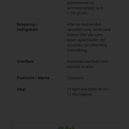
pletafvisende og
varmebestandigt op til
1.100 grader.
Rengøring /
Aftørres med en klud
Vedligehold
opvredet i rent, varmt vand.
Dekton tåler alle syrer,
baser og kemikalier, der
anvendes i en almindelig
husholdning.
Overflade
Matslebet overflade med
minimal struktur
Producent / Mærke
Cosentino
Vægt
25 kg/m ved dybde 60 cm i
12 mm tykkelse
All-Risk