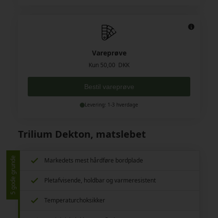
Vareprøve
Kun 50,00 DKK
Bestil vareprøve
Levering: 1-3 hverdage
Trilium Dekton, matslebet
5 gode grunde
Markedets mest hårdføre bordplade
Pletafvisende, holdbar og varmeresistent
Temperaturchoksikker