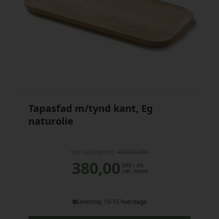
Tapasfad m/tynd kant, Eg
naturolie
Vejl. udsalgspris
490,00 DKK
380,00
DKK
/ stk
inkl. moms
Levering: 10-15 hverdage