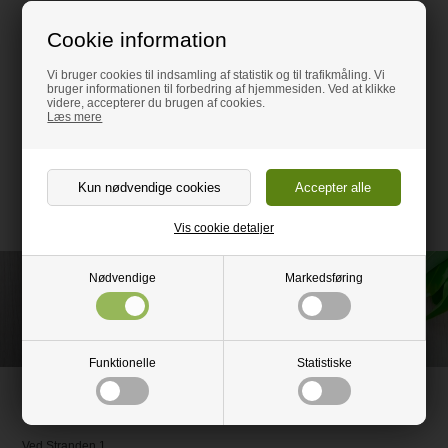
Serveringsfadet er produceret af den danske virksomhed Horn,
Cookie information
som benytter resttræ fra andre virksomheder til at producere sine
produkter. Herved er Horn med til at minimere ressourcespild,
samtidig med at deres produkter bliver produceret af træ i høj
Vi bruger cookies til indsamling af statistik og til trafikmåling. Vi
bruger informationen til forbedring af hjemmesiden. Ved at klikke
kvalitet.
videre, accepterer du brugen af cookies.
Læs mere
Mål (LBH): 400x200x20mm
Højde: 20mm
Behandling: Olieret
Træsort: Eg
Vis cookie detaljer
Nødvendige
Markedsføring
Ring og få rådgivning på
+45 52 51 88 86
Funktionelle
Statistiske
Bordpladefabrikken.dk
Part of
HM-Group
Ved Stranden 1,