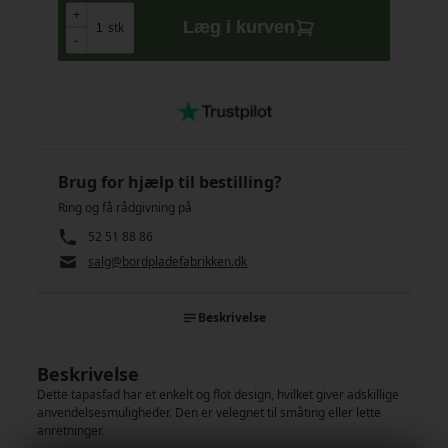
+
+
Læg i kurven
stk
-
-
Brug for hjælp til bestilling?
Ring og få rådgivning på
52 51 88 86
salg@bordpladefabrikken.dk
Beskrivelse
Beskrivelse
Dette tapasfad har et enkelt og flot design, hvilket giver adskillige
anvendelsesmuligheder. Den er velegnet til småting eller lette
anretninger.