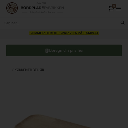
SOMMERTILBUD: SPAR 20% PÅ LAMINAT
Beregn din pris her
KØKKENTILBEHØR