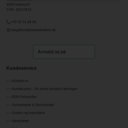
9560 Hadsund
CVR: 30527615
+45 52 51 88 86
salg@bordpladefabrikken.dk
Kundeservice
Kontakt os
Kundecases - Se andre kunders løsninger
B2B Forhandler
Samarbejde & Sponsorater
Guides og inspiration
Vareprøver