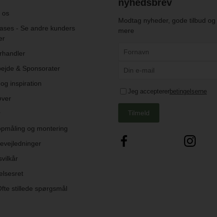
nyhedsbrev
 os
Modtag nyheder, gode tilbud o
ses - Se andre kunders
mere
er
rhandler
ejde & Sponsorater
og inspiration
Jeg accepterer
betingelserne
øver
Tilmeld
r
opmåling og montering
evejledninger
vilkår
elsesret
fte stillede spørgsmål