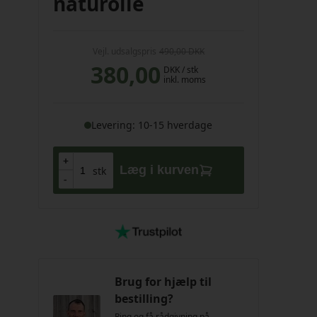
naturolie
Vejl. udsalgspris
490,00 DKK
380,00
DKK
/ stk
inkl. moms
Levering: 10-15 hverdage
+
+
Læg i kurven
stk
-
-
Brug for hjælp til
bestilling?
Ring og få rådgivning på