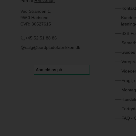
Part of
HM-Group
Kontakt
Ved Stranden 1,
9560 Hadsund
Kundeca
CVR: 30527615
løsning
B2B Fo
+45 52 51 88 86
Samarb
salg@bordpladefabrikken.dk
Guides 
Varepr
Videoe
Fragt, 
Montag
Handels
Fortryd
FAQ - O