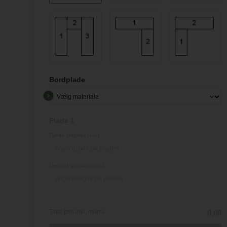
Bordplade
Plade 1
Dybde (angives i cm.)
Længde (angives i cm.)
Total pris inkl. moms
0,00