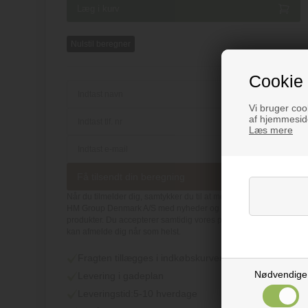
Nulstil beregner
Cookie 
Vi bruger cook
af hjemmeside
Læs mere
Få tilsendt din beregning
Når du tilmelder dig, samtykker du til at modtage e-mails fra
HM Group Denmark A/S med nyheder og info om vores
produkter. Du accepterer samtidig vores persondatapolitik. Du
kan afmelde dig når som helst.
Fragten tillægges i indkøbskurven
Nødvendige
Levering i gadeplan
Leveringstid:
5-10 hverdage