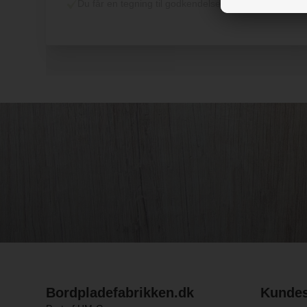
Du får en tegning til godkendelse
Bordpladefabrikken.dk
Kundes