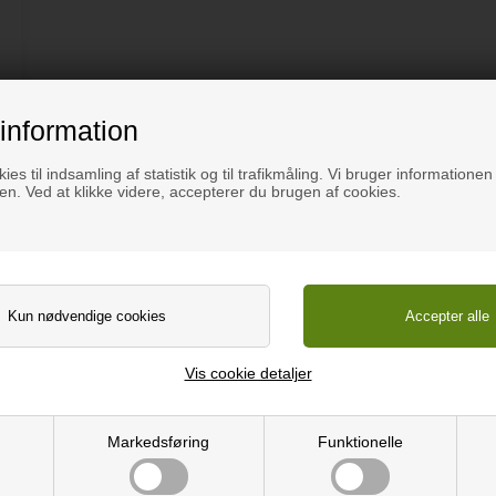
information
Beskriv
ies til indsamling af statistik og til trafikmåling. Vi bruger informationen 
n. Ved at klikke videre, accepterer du brugen af cookies.
Beskrivelse
Dette serveringsfad har et enkelt og elegant design, hvilket
velegnet til småting eller lette anretninger med fx. pålæg ell
Vis cookie detaljer
Serveringsfadet er produceret af den danske virksomhed Horn
producere sine produkter. Herved er Horn med til at minimer
bliver produceret af træ i høj kvalitet.
Markedsføring
Funktionelle
Mål : Ø300x20mm
Højde: 20mm