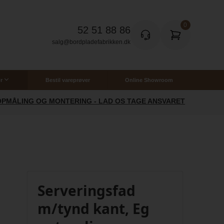
52 51 88 86
salg@bordpladefabrikken.dk
r
Bestil vareprøver
Online Showroom
OPMÅLING OG MONTERING - LAD OS TAGE ANSVARET
BR
Serveringsfad
m/tynd kant, Eg