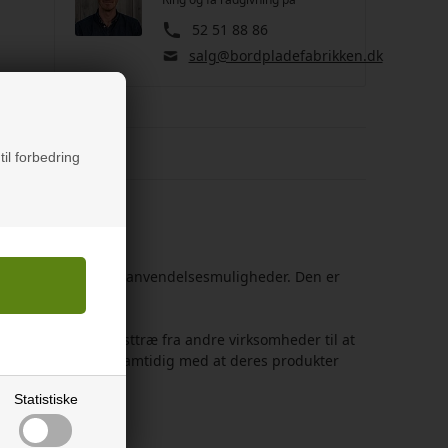
52 51 88 86
salg@bordpladefabrikken.dk
else
til forbedring
 giver den adskillige anvendelsesmuligheder. Den er
er lignende.
, som benytter resttræ fra andre virksomheder til at
e ressourcespild, samtidig med at deres produkter
Statistiske