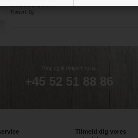
Behandling: Olieret
Træsort: Eg
Ring og få rådgivning på
+45 52 51 88 86
ervice
Tilmeld dig vores