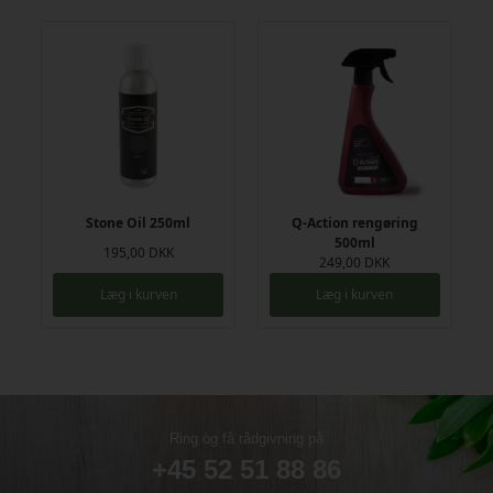
er denne særlige teknik og proces, der giver Dekton bordpladen
sine mange eftertragtede egenskaber. Dekton har en hygiejnisk,
helt lukket overflade, som gør bordpladen resistent over for alle
tænkelige pletter – fra stærkt farvende fødevarer til kemiske
væsker, syrer og fedtpletter – og så er en Dekton bordplade enkel
at rengøre og så godt som vedligeholdelsesfri. En Dekton
bordplade er derfor en super nem og bekymringsfri bordplade, der
kan holde nærmest uendeligt.
Hos Bordpladefabrikken.dk har vi et flot udvalg af bordplader i
Dekton i tidløse, klassiske farver og mønstre. Dektonbordplader
Stone Oil 250ml
Q-Action rengøring
fås i tykkelsen 20 mm og leveres med standard brækket forkant.
500ml
195,00 DKK
249,00 DKK
Materialebeskrivelse
Læg i kurven
Læg i kurven
Dekton består af en 100 % naturlig mineralsammensætning, som
knuses til partikler og presses i plader under et 25.000 tons tryk for
derefter at blive sammensmeltet ved en temperatur på omkring
1.200 grader. Teknikken imiterer på ganske få timer en proces,
som i naturen tager tusindvis af år. Denne avancerede teknik
sikrer en ekstremt hårdfør, nærmest uopslidelig bordplade, der
tåler stort set alt. En Dekton bordplade er således yderst holdbar,
pletafvisende, modstandsdygtig over for kemiske stoffer og
Ring og få rådgivning på
absorberer ikke væske. Overfladen er meget varmeresistent og
+45 52 51 88 86
tåler fint direkte afsætning af gryder mm. Bordpladen er endvidere