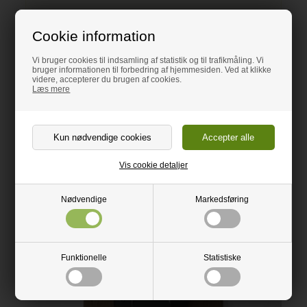
*Der betales kun 1 x fragt uanset antallet af bordplader
(Gælder kun ved samme type).
Cookie information
Læs mere om hvad der er indeholdt i
opmåling og montering
Typisk leveringstid på bordplader med opmåling og/eller
Vi bruger cookies til indsamling af statistik og til trafikmåling. Vi
montering er 2-3 uger. Du får en komplet tidsplan fra os.
bruger informationen til forbedring af hjemmesiden. Ved at klikke
videre, accepterer du brugen af cookies.
Kran:
Vi tilbyder levering med kran til f.eks. etageejendomme
Læs mere
med smalle opgange. Tillægspris: 4.995,-
Produktegenskaber
Vis cookie detaljer
Materiale
Pris
Rengøring / pl
®
Høj
Nem
Dekton
Nødvendige
Markedsføring
Aftørres med opvr
klud
Sammenlign
Funktionelle
Statistiske