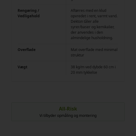
Rengøring /
Aftørres med en klud
Vedligehold
opvredet i rent, varmt vand.
Dekton tåler alle
syrer/baser og kemikalier,
der anvendes i den
almindelige husholdning.
Overflade
Mat overflade med minimal
struktur
Vægt
38 kg/m ved dybde 60 cm i
20 mm tykkelse
Dansk kvalitet
Kun danske leverandører