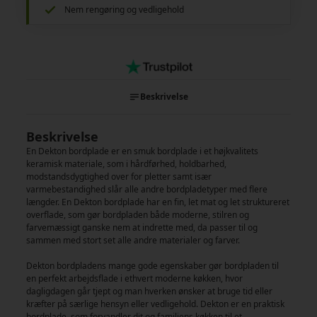
Nem rengøring og vedligehold
Beskrivelse
Beskrivelse
En Dekton bordplade er en smuk bordplade i et højkvalitets
keramisk materiale, som i hårdførhed, holdbarhed,
modstandsdygtighed over for pletter samt især
varmebestandighed slår alle andre bordpladetyper med flere
længder. En Dekton bordplade har en fin, let mat og let struktureret
overflade, som gør bordpladen både moderne, stilren og
farvemæssigt ganske nem at indrette med, da passer til og
sammen med stort set alle andre materialer og farver.
Dekton bordpladens mange gode egenskaber gør bordpladen til
en perfekt arbejdsflade i ethvert moderne køkken, hvor
dagligdagen går tjept og man hverken ønsker at bruge tid eller
kræfter på særlige hensyn eller vedligehold. Dekton er en praktisk
bordplade, som forvandler dit og familiens køkken til et