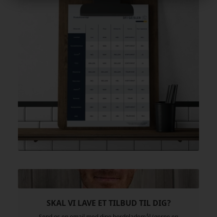
SKAL VI LAVE ET TILBUD TIL DIG?
Send os en email med dine bordplademål (gerne en