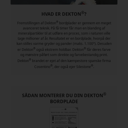
®
HVAD ER DEKTON
?
®
Fremstillingen af Dekton
bordplader er gennem en meget
avanceret teknik. På få timer får man en blanding af
mineralpartikler til at udføre en proces, som i naturen ville
tage millioner af år. Resultatet er en bordplade, hvorpå der
kan stilles varme gryder og pander (maks. 1.100°). Desuden
®
®
er Dekton
også ekstrem holdbar. Dekton
får deres farve
og mønstre påført som direkte og farvebestandig print.
®
Dekton
brandet er ejet af den kæmpestore spanske firma
®
®
Cosentino
, der også ejer Silestone
.
®
SÅDAN MONTERER DU DIN DEKTON
BORDPLADE