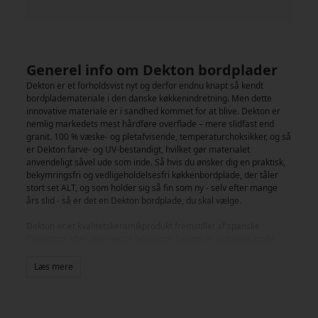
Generel info om Dekton bordplader
Dekton er et forholdsvist nyt og derfor endnu knapt så kendt
bordplademateriale i den danske køkkenindretning. Men dette
innovative materiale er i sandhed kommet for at blive. Dekton er
nemlig markedets mest hårdføre overflade – mere slidfast end
granit. 100 % væske- og pletafvisende, temperaturchoksikker, og så
er Dekton farve- og UV-bestandigt, hvilket gør materialet
anvendeligt såvel ude som inde. Så hvis du ønsker dig en praktisk,
bekymringsfri og vedligeholdelsesfri køkkenbordplade, der tåler
stort set ALT, og som holder sig så fin som ny - selv efter mange
års slid - så er det en Dekton bordplade, du skal vælge.
Dekton er et kvalitetskeramikprodukt fremstillet af spanske
Cosentino efter den nyeste teknologi. Dekton er naturens gode
egenskaber, innovativ teknologi og kærlighed til design og
funktionalitet, der går op i en højere enhed – ganske enkelt.
Læs mere
Dekton består af 100 % naturlige mineralpartikler, som presses i
plader under et 25.000 tons tryk for derefter at blive
sammensmeltet ved en temperatur på omkring 1200 grader. Det