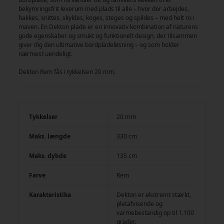
bekymringsfrit leverum med plads til alle – hvor der arbejdes,
hakkes, snittes, skyldes, koges, steges og spildes – med helt ro i
maven. En Dekton plade er en innovativ kombination af naturens
gode egenskaber og smukt og funktionelt design, der tilsammen
giver dig den ultimative bordpladeløsning – og som holder
nærmest uendeligt.
Dekton Rem fås i tykkelsen 20 mm.
Tykkelser
20 mm
Maks. længde
330 cm
Maks. dybde
135 cm
Farve
Rem
Karakteristika
Dekton er ekstremt stærkt,
pletafvisende og
varmebestandig op til 1.100
grader.