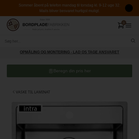
Sommer åbent på telefon mandag til torsdag kl. 9-12 uge 32.
Mails bliver besvaret hurtigst muligt.
OPMÅLING OG MONTERING - LAD OS TAGE ANSVARET
Beregn din pris her
VASKE TIL LAMINAT