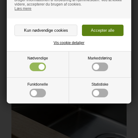
videre, accepterer du brugen af cookies.
Vasken underlimes direkte under laminaten. Limningen og
Læs mere
laminaten er så stærk, at vasken kan modstå et samlet tryk
på over 100 kg. Afhængig af vasketypen kan dele af flangen
være synlig.
Vis cookie detaljer
Nødvendige
Markedsføring
Funktionelle
Statistiske