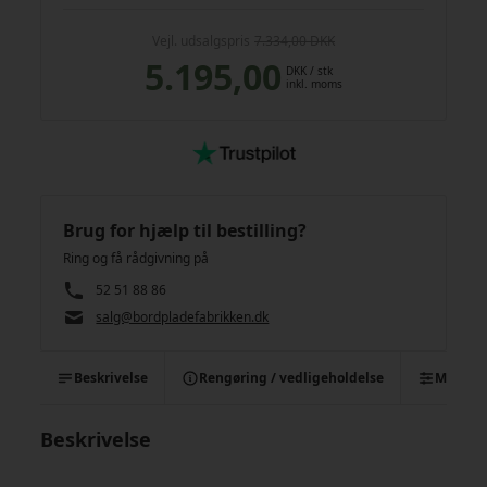
Vejl. udsalgspris
7.334,00 DKK
5.195,00
DKK
/ stk
inkl. moms
Brug for hjælp til bestilling?
Ring og få rådgivning på
52 51 88 86
salg@bordpladefabrikken.dk
Beskrivelse
Rengøring / vedligeholdelse
Monter
Beskrivelse