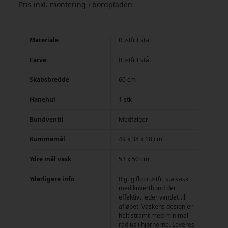
Pris inkl. montering i bordpladen
Materiale
Rustfrit stål
Farve
Rustfrit stål
Skabsbredde
60 cm
Hanehul
1 stk
Bundventil
Medfølger
Kummemål
49 x 38 x 18 cm
Ydre mål vask
53 x 50 cm
Yderligere info
Rigtig flot rustfri stålvask
med kuvertbund der
effektivt leder vandet til
afløbet. Vaskens design er
helt stramt med minimal
radius i hjørnerne. Leveres