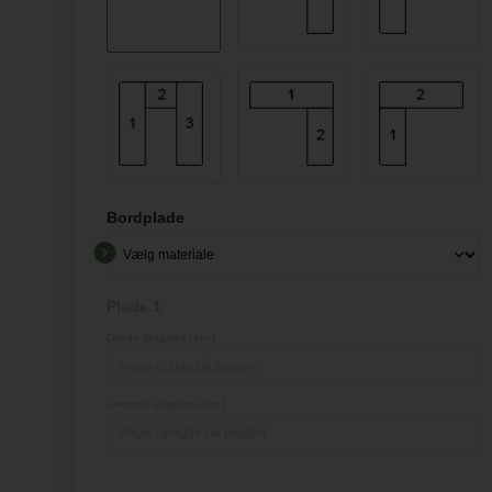
Bordplade
Plade 1
Dybde (angives i cm.)
Længde (angives i cm.)