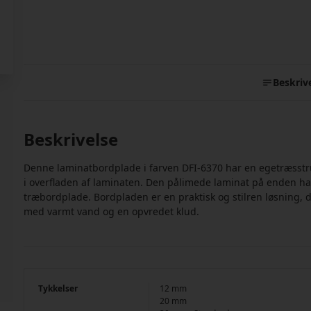
Beskriv
Beskrivelse
Denne laminatbordplade i farven DFI-6370 har en egetræsstr
i overfladen af laminaten. Den pålimede laminat på enden h
træbordplade. Bordpladen er en praktisk og stilren løsning, d
med varmt vand og en opvredet klud.
Tykkelser
12 mm
20 mm