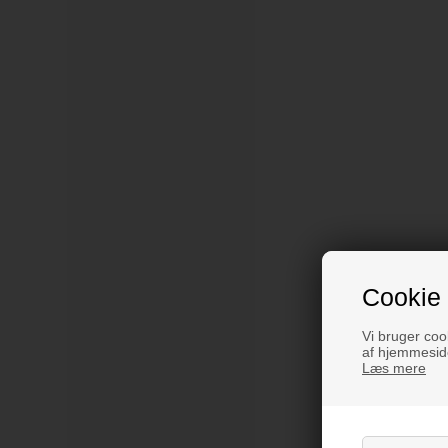
Cookie 
Vi bruger cook
af hjemmeside
Læs mere