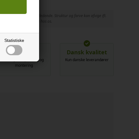
. Prøvemateriale er vejledende. Struktur og farve kan afvige ift.
gende købes en bordplade hos os.
Statistiske
All-Risk
Dansk kvalitet
Vi tilbyder opmåling og
Kun danske leverandører
montering