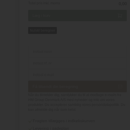
Total pris inkl. moms
0,00
Nulstil beregner
Få tilsendt din beregning
Når du tilmelder dig, samtykker du til at modtage e-mails fra
HM Group Denmark A/S med nyheder og info om vores
produkter. Du accepterer samtidig vores persondatapolitik. Du
kan afmelde dig når som helst.
Fragten tillægges i indkøbskurven
Levering i gadeplan