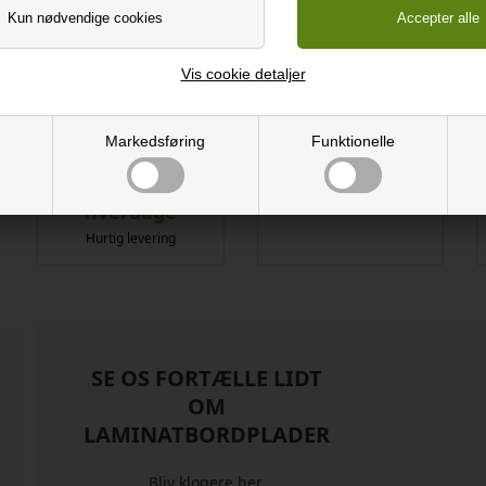
Prøven er et stykke af toplaminaten - ikke af en tyk bordplade med forkanter
Vis cookie detaljer
den endelig bordplade. Vi refunderer op til 5 vareprøver, hvis der efterføl
Markedsføring
Funktionelle
Fra 15-20
Spar 20-40%
hverdage
Ift. butikkerne
Hurtig levering
SE OS FORTÆLLE LIDT
OM
LAMINATBORDPLADER
Bliv klogere her.