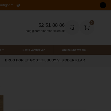
rtigst muligt.
52 51 88 86
salg@bordpladefabrikken.dk
r
Bestil vareprøver
Online Showroom
SOMMERTILBUD: SPAR 20% PÅ LAMINAT
r