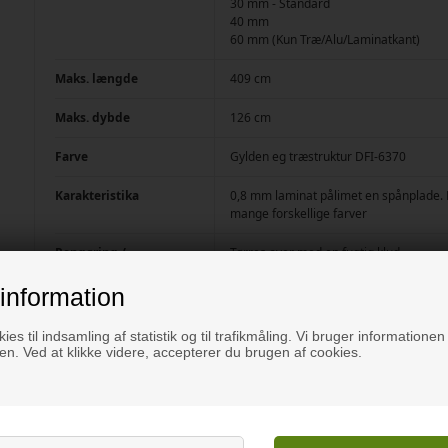
30 mm - Standard
40 mm
60 mm (Kun Træ/Alu/Laminatkant)
Maks. længde
409 cm
Maks. dybde
126 cm
Farve
Gylden eg træstruktur DFI-6370
Karakteristika
0,8 mm laminat pålimet en spånplade. La
mange forskellige farver
Rengøring /
Tørres over med en fugtig klud
Vedligehold
information
Overflade
Standard laminat udseende, lidt mat me
ies til indsamling af statistik og til trafikmåling. Vi bruger informationen 
Vægt
10 kg/m ved dybde 60 cm i 30 mm tykk
n. Ved at klikke videre, accepterer du brugen af cookies.