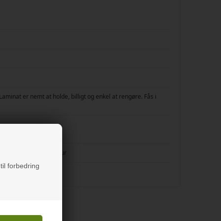
minat er nemt at holde, billigt og enkel at rengøre. Fås i
d en lille smule struktur
til forbedring
else