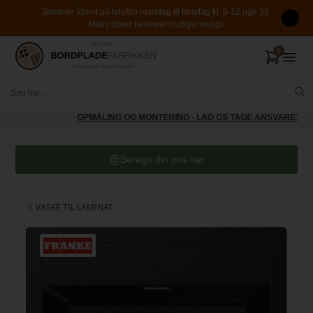
Sommer åbent på telefon mandag til torsdag kl. 9-12 uge 32.
Mails bliver besvaret hurtigst muligt.
OPMÅLING OG MONTERING - LAD OS TAGE ANSVARET
Beregn din pris her
VASKE TIL LAMINAT