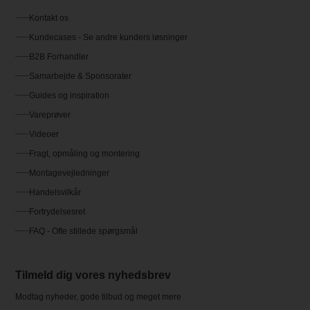
Kontakt os
Kundecases - Se andre kunders løsninger
B2B Forhandler
Samarbejde & Sponsorater
Guides og inspiration
Vareprøver
Videoer
Fragt, opmåling og montering
Montagevejledninger
Handelsvilkår
Fortrydelsesret
FAQ - Ofte stillede spørgsmål
Tilmeld dig vores nyhedsbrev
Modtag nyheder, gode tilbud og meget mere