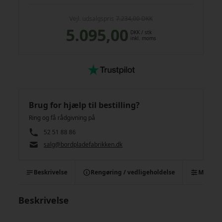
Vejl. udsalgspris
7.234,00 DKK
5.095,00
DKK
/ stk
inkl. moms
Brug for hjælp til bestilling?
Ring og få rådgivning på
52 51 88 86
salg@bordpladefabrikken.dk
Beskrivelse
Rengøring / vedligeholdelse
Monter
Beskrivelse