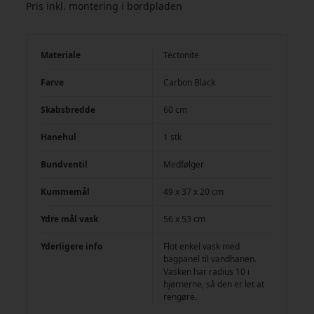
Pris inkl. montering i bordpladen
Materiale
Tectonite
Farve
Carbon Black
Skabsbredde
60 cm
Hanehul
1 stk
Bundventil
Medfølger
Kummemål
49 x 37 x 20 cm
Ydre mål vask
56 x 53 cm
Yderligere info
Flot enkel vask med
bagpanel til vandhanen.
Vasken har radius 10 i
hjørnerne, så den er let at
rengøre.