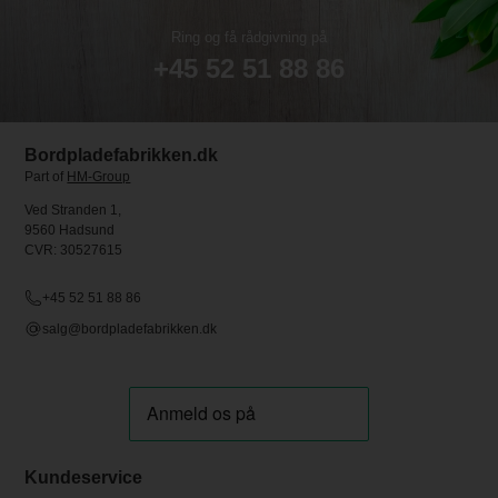
Ring og få rådgivning på
+45 52 51 88 86
Bordpladefabrikken.dk
Part of
HM-Group
Ved Stranden 1,
9560 Hadsund
CVR: 30527615
+45 52 51 88 86
salg@bordpladefabrikken.dk
Kundeservice