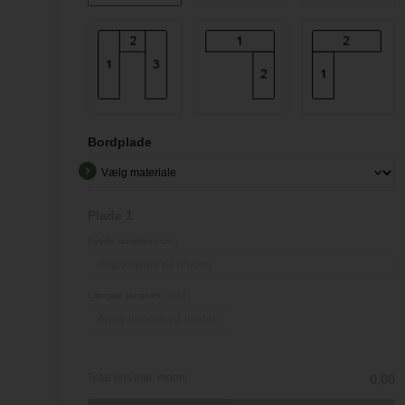
Bordplade
Plade 1
Dybde (angives i cm.)
Længde (angives i cm.)
Total pris inkl. moms
0,00