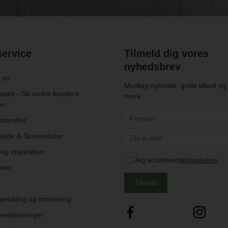
ervice
Tilmeld dig vores
nyhedsbrev
 os
Modtag nyheder, gode tilbud o
ses - Se andre kunders
mere
er
rhandler
ejde & Sponsorater
og inspiration
Jeg accepterer
betingelserne
øver
Tilmeld
r
opmåling og montering
evejledninger