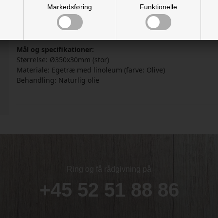
Markedsføring
Funktionelle
mindre ressourcespild og et mere miljøvenligt produkt – ude
Bemærk:
Produktet fås i flere størrelser – denne store model 
Mål og specifikationer:
Størrelse: Ø350x30mm (stor)
Materiale: Egetræ med linoleum (farve: Olive)
Behandling: Naturlig olie
Ring og få rådgivning på
+45 52 51 88 86