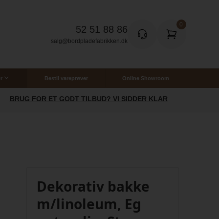
52 51 88 86
salg@bordpladefabrikken.dk
r
Bestil vareprøver
Online Showroom
SOMMERTILBUD: SPAR 20% PÅ LAMINAT
Dekorativ bakke
m/linoleum, Eg