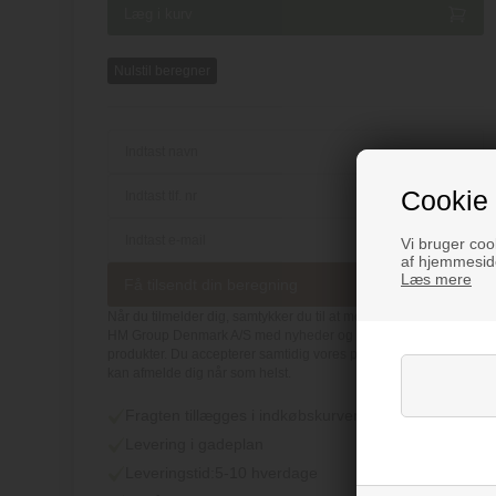
Nulstil beregner
Cookie 
Vi bruger cook
af hjemmeside
Læs mere
Få tilsendt din beregning
Når du tilmelder dig, samtykker du til at modtage e-mails fra
HM Group Denmark A/S med nyheder og info om vores
produkter. Du accepterer samtidig vores persondatapolitik. Du
kan afmelde dig når som helst.
Fragten tillægges i indkøbskurven
Levering i gadeplan
Leveringstid:
5-10 hverdage