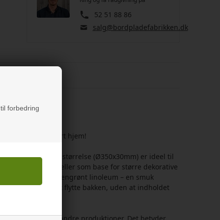
52 51 88 86
salg@bordpladefabrikken.dk
else
til forbedring
 perfekt til ethvert hjem!
etræsbakke i stor størrelse (Ø350x30mm) er ideel til
smuk anretning – eller som base for større dekorative
 slidstærk bund i olivengrønt linoleum – en smuk
nt gør det nemt at flytte bakken, uden at indholdet
ytter resttræ fra andre produktioner. Det betyder