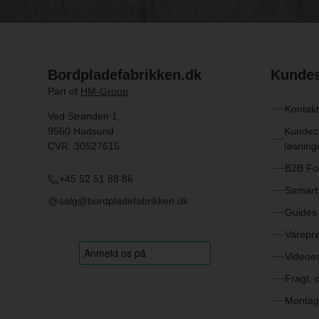
Bordpladefabrikken.dk
Kundes
Part of
HM-Group
Kontakt
Ved Stranden 1,
9560 Hadsund
Kundeca
CVR: 30527615
løsning
B2B Fo
+45 52 51 88 86
Samarb
salg@bordpladefabrikken.dk
Guides 
Varepr
Videoe
Fragt, 
Montag