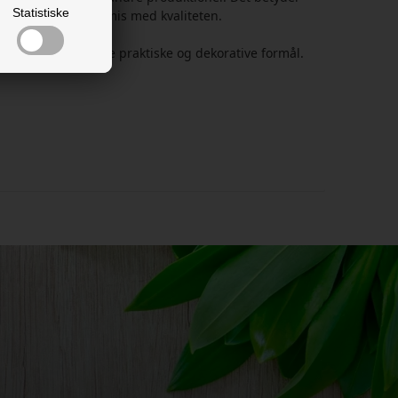
Statistiske
n at gå på kompromis med kvaliteten.
er velegnet til både praktiske og dekorative formål.