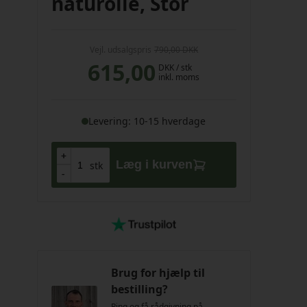
naturolie, Stor
Vejl. udsalgspris
790,00 DKK
615,00
DKK
/ stk
inkl. moms
Levering: 10-15 hverdage
+
+
Læg i kurven
stk
-
-
Brug for hjælp til
bestilling?
Ring og få rådgivning på