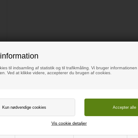
Beskriv
information
ies til indsamling af statistik og til trafikmåling. Vi bruger informationen 
Beskrivelse
n. Ved at klikke videre, accepterer du brugen af cookies.
Rund dekorativ egetræsbakke med olivengrøn linoleumsbund –
Leder du efter en rummelig og stilfuld bakke? Denne runde eg
både servering og dekoration! Brug den til morgenkaffen, en 
opstillinger. Bakken er fremstillet i olieret egetræ og har en
kombination af funktionalitet og moderne design. Den høje ka
Vis cookie detaljer
glider af.
Bakken er produceret af den danske virksomhed Horn, der ben