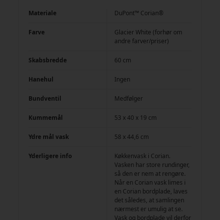
Materiale
DuPont™ Corian®
Farve
Glacier White (forhør om
andre farver/priser)
Skabsbredde
60 cm
Hanehul
Ingen
Bundventil
Medfølger
Kummemål
53 x 40 x 19 cm
Ydre mål vask
58 x 44,6 cm
Yderligere info
Køkkenvask i Corian.
Vasken har store rundinger,
så den er nem at rengøre.
Når en Corian vask limes i
en Corian bordplade, laves
det således, at samlingen
nærmest er umulig at se.
Vask og bordplade vil derfor