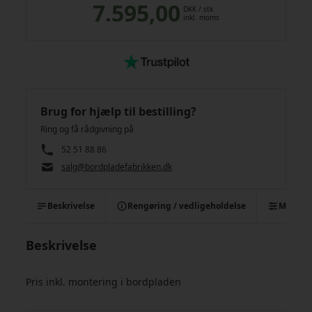
7.595,00
DKK
/ stk
inkl. moms
Brug for hjælp til bestilling?
Ring og få rådgivning på
52 51 88 86
salg@bordpladefabrikken.dk
Beskrivelse
Rengøring / vedligeholdelse
Monter
Beskrivelse
Pris inkl. montering i bordpladen