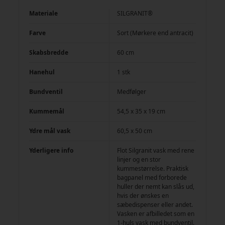
Materiale
SILGRANIT®
Farve
Sort (Mørkere end antracit)
Skabsbredde
60 cm
Hanehul
1 stk
Bundventil
Medfølger
Kummemål
54,5 x 35 x 19 cm
Ydre mål vask
60,5 x 50 cm
Yderligere info
Flot Silgranit vask med rene
linjer og en stor
kummestørrelse. Praktisk
bagpanel med forborede
huller der nemt kan slås ud,
hvis der ønskes en
sæbedispenser eller andet.
Vasken er afbilledet som en
1-huls vask med bundventil.