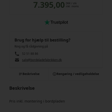
7.395,00
DKK
/ stk
inkl. moms
Brug for hjælp til bestilling?
Ring og få rådgivning på
52 51 88 86
salg@bordpladefabrikken.dk
Beskrivelse
Rengøring / vedligeholdelse
Beskrivelse
Pris inkl. montering i bordpladen