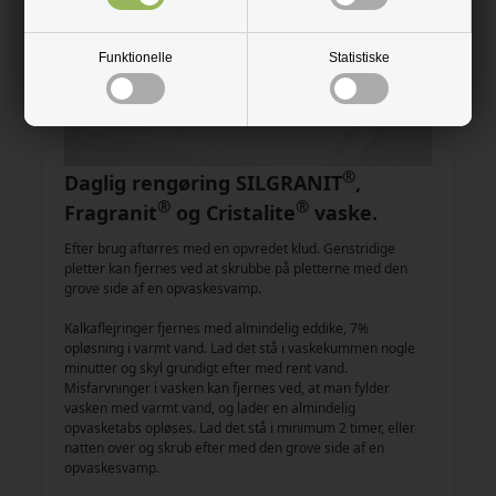
Funktionelle
Statistiske
®
Daglig rengøring SILGRANIT
,
®
®
Fragranit
og Cristalite
vaske.
Efter brug aftørres med en opvredet klud. Genstridige
pletter kan fjernes ved at skrubbe på pletterne med den
grove side af en opvaskesvamp.
Kalkaflejringer fjernes med almindelig eddike, 7%
opløsning i varmt vand. Lad det stå i vaskekummen nogle
minutter og skyl grundigt efter med rent vand.
Misfarvninger i vasken kan fjernes ved, at man fylder
vasken med varmt vand, og lader en almindelig
opvasketabs opløses. Lad det stå i minimum 2 timer, eller
natten over og skrub efter med den grove side af en
opvaskesvamp.