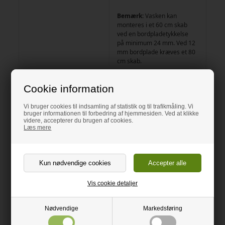
Bemærk:
Vasken kan
monteres i et 60 cm skab
ved en bordpladetykkelse
på minimum 24 mm. Ved 12
mm bordplade kræves et 80
cm skab.
Cookie information
Vi bruger cookies til indsamling af statistik og til trafikmåling. Vi
bruger informationen til forbedring af hjemmesiden. Ved at klikke
Rengøring / vedligeholdelse
videre, accepterer du brugen af cookies.
Læs mere
Vis cookie detaljer
Nødvendige
Markedsføring