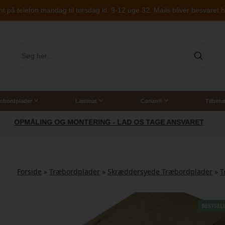
på telefon mandag til torsdag kl. 9-12 uge 32. Mails bliver besvaret hu
nbordplader
Laminat
Corian®
Tilbehø
Vaske til stenbordplader
Corian bordplade til badeværelse
ET
BRUG FOR ET GODT TILBUD? VI SIDDER KLAR
Forside
»
Træbordplader
»
Skræddersyede Træbordplader
»
T
BESTSEL