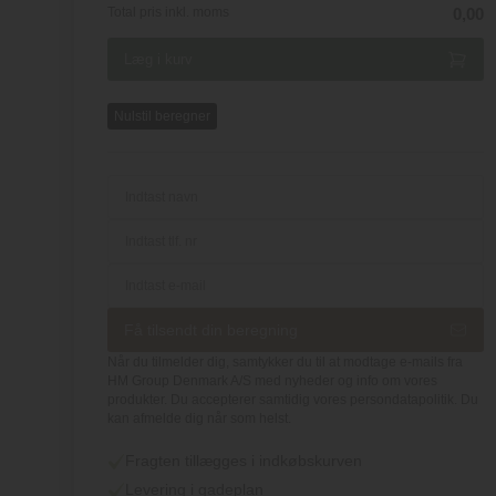
Total pris inkl. moms
0,00
Nulstil beregner
Få tilsendt din beregning
Når du tilmelder dig, samtykker du til at modtage e-mails fra
HM Group Denmark A/S med nyheder og info om vores
produkter. Du accepterer samtidig vores persondatapolitik. Du
kan afmelde dig når som helst.
Fragten tillægges i indkøbskurven
Levering i gadeplan