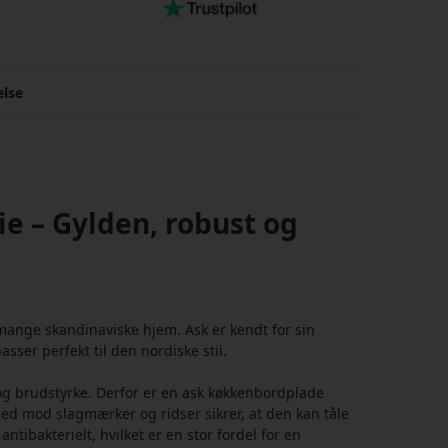
else
e – Gylden, robust og
mange skandinaviske hjem. Ask er kendt for sin
sser perfekt til den nordiske stil.
og brudstyrke. Derfor er en ask køkkenbordplade
ed mod slagmærker og ridser sikrer, at den kan tåle
tibakterielt, hvilket er en stor fordel for en