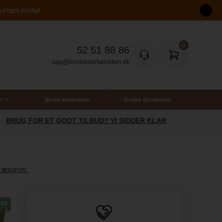
rtigst muligt.
52 51 88 86
salg@bordpladefabrikken.dk
r
Bestil vareprøver
Online Showroom
SOMMERTILBUD: SPAR 20% PÅ LAMINAT
ræsorter
LER