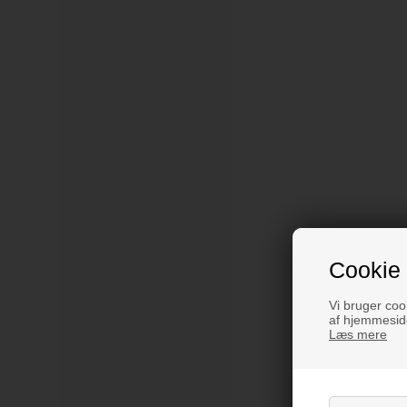
Cookie 
Vi bruger cook
af hjemmeside
Læs mere