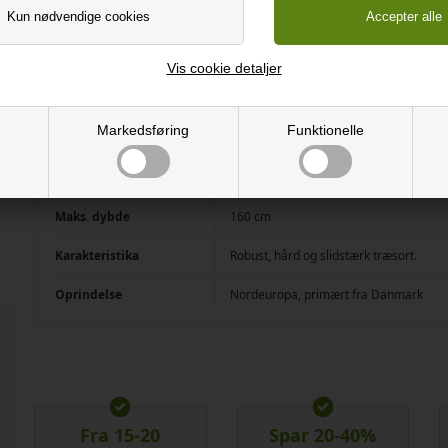
Hårdhed
760
Farve
Lys træsort med tydelige åretegninger. 
Vis cookie detaljer
Behandling
Naturolie
Maks. længde
Kortstav: 500 cm (600 cm mod et tillæg
Markedsføring
Funktionelle
Langstav: 330 cm
Vægt
15-20 kg/m ved dybden 60 cm og tykk
Maks. dybde
160 cm
Karakteristika
Robust, hård og slidstærk træsort.
Oprindelse
Nordeuropa, primært fra Danmark
Fra 15-20
Spar 20-40%