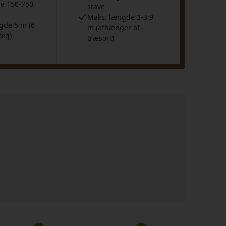
e 150-750
stave
Maks. længde 3-3,9
gde 5 m (6
m (afhænger af
læg)
træsort)