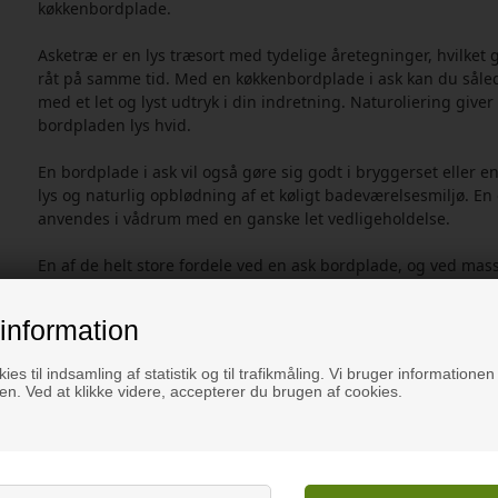
køkkenbordplade.
Asketræ er en lys træsort med tydelige åretegninger, hvilke
råt på samme tid. Med en køkkenbordplade i ask kan du såle
med et let og lyst udtryk i din indretning. Naturoliering giv
bordpladen lys hvid.
En bordplade i ask vil også gøre sig godt i bryggerset eller 
lys og naturlig opblødning af et køligt badeværelsesmiljø. E
anvendes i vådrum med en ganske let vedligeholdelse.
En af de helt store fordele ved en ask bordplade, og ved massi
næsten altid kan repareres, ligesom trist-udseende ask bord
og en genoliering. En bordplade i ask er derfor et godt valg, 
information
glæde af i mange, mange år frem.
ies til indsamling af statistik og til trafikmåling. Vi bruger informationen 
n. Ved at klikke videre, accepterer du brugen af cookies.
Latinsk navn
Fraxinus excelsior