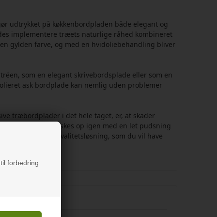
t gør udtrykket på køkkenbordpladen både elegant og
des implementere træets naturlige råhed kombineret
er en gylden farve, og med en hvidoliebehandling bliver
entréen, som en elegant skrivebordsplade eller som en
n olieret ask bordplade kan nemlig uden problemer
ve træbordplader i det hele taget, er, at skader
plader nemt kan friskes op igen med en let pudsning
hvis du ønsker en kvalitetsløsning, som du vil have
til forbedring