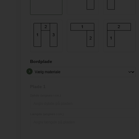
Bordplade
Plade 1
Dybde (angives i cm.)
Længde (angives i cm.)