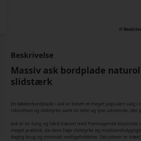
Beskriv
Beskrivelse
Massiv ask bordplade naturoli
slidstærk
En køkkenbordplade i ask er blevet et meget populært valg i 
robusthed og slidstyrke samt sit lette og lyse udseende, der pa
Ask er en tung og hård træsort med fremragende elasticitet 
meget praktisk, da dens høje slidstyrke og modstandsdygtigh
daglig brug og minimalt vedligeholdelse. Derudover er træet an