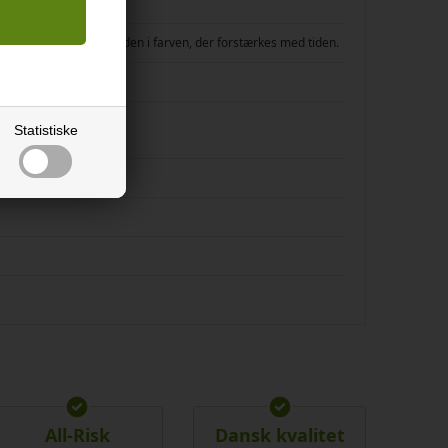
Naturolieret ask er gylden i farven, der forstærkes med tiden.
)
Statistiske
elsen 30 mm
All-Risk
Dansk kvalitet