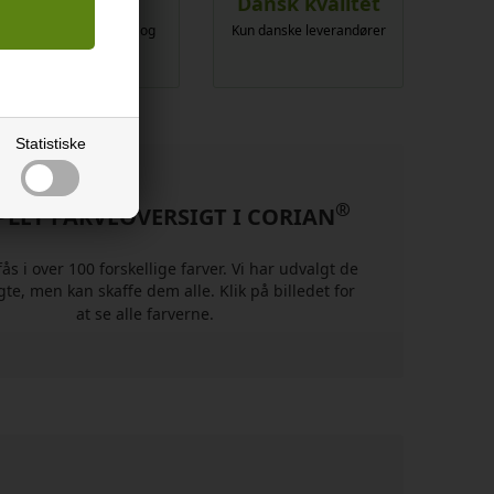
All-Risk
Dansk kvalitet
Vi tilbyder opmåling og
Kun danske leverandører
montering
Statistiske
®
LET FARVEOVERSIGT I CORIAN
ås i over 100 forskellige farver. Vi har udvalgt de
gte, men kan skaffe dem alle. Klik på billedet for
at se alle farverne.