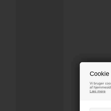
Cookie 
Vi bruger cook
af hjemmeside
Læs mere