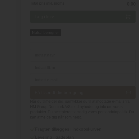
Total pris inkl. moms
0,00
Nulstil beregner
Få tilsendt din beregning
Når du tilmelder dig, samtykker du til at modtage e-mails fra
HM Group Denmark A/S med nyheder og info om vores
produkter. Du accepterer samtidig vores persondatapolitik. Du
kan afmelde dig når som helst.
Fragten tillægges i indkøbskurven
Levering i gadeplan