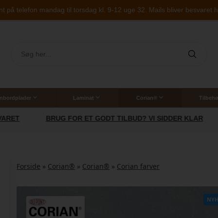
på telefon mandag til torsdag kl. 9-12 uge 32. Mails bliver besvaret hu
nbordplader
Laminat
Corian®
Tilbehø
Vaske til stenbordplader
Corian bordplade til badeværelse
ET
BRUG FOR ET GODT TILBUD? VI SIDDER KLAR
Forside
»
Corian®
»
Corian®
»
Corian farver
NYH