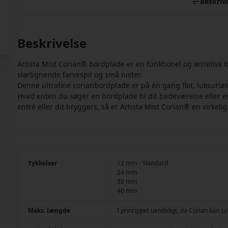
Beskriv
Beskrivelse
Artista Mist Corian® bordplade er en funktionel og æstetisk b
slørlignende farvespil og små nister.
Denne ultrafine corianbordplade er på én gang flot, luksuriøs
Hvad enten du søger en bordplade til dit badeværelse eller e
entré eller dit bryggers, så er Artista Mist Corian® en virkelig
Tykkelser
12 mm - Standard
24 mm
30 mm
40 mm
Maks. længde
I princippet uendeligt, da Corian ka