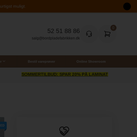
rtigst muligt.
52 51 88 86
salg@bordpladefabrikken.dk
r
Bestil vareprøver
Online Showroom
SOMMERTILBUD: SPAR 20% PÅ LAMINAT
ED