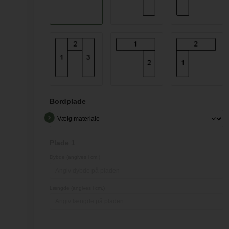
Bordplade
Plade 1
Dybde (angives i cm.)
Længde (angives i cm.)