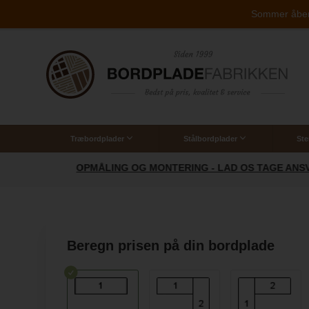
Sommer åbent 
Træbordplader
Stålbordplader
Ste
Skræddersyede Træbordplader
Wood Exclusive by SPEKVA®
Skræddersyede Stålbordplader
Vaske til Massive Stålbordplader
OPMÅLING OG MONTERING - LAD OS TAGE ANSVAR
Beregn prisen på din bordplade