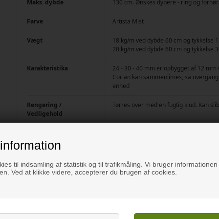
Maks. dybde
130 cm. Ønskes dybere - ring og forhø
Farve
Artista Mist
Vægt
18 kg/m ved dybde 60 cm og tykkelse
20 kg/m ved dybde 60 cm og tykkelse
Karakteristika
24 - 30 - 40 mm er opbygget af 12 mm 
Corian kan sammenlimes, så overgangen
enhed
Rengøring /
Tørres over med en fugtig klud. Kan sli
Vedligehold
Overflade
Mat. Pudset korn 600
information
Producent / Mærke
Dupont™ Corian®
ies til indsamling af statistik og til trafikmåling. Vi bruger informationen 
n. Ved at klikke videre, accepterer du brugen af cookies.