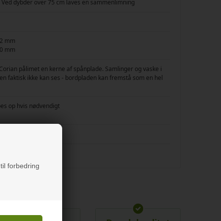
r. Ved dybder over 75 cm laves en sammenlimning
 12 mm
 30 mm
Corian pålimet en kerne af spånplade. Samlinger og vaske i
 faktisk ikke kan ses - bordpladen kan fremstå som en hel
bes op hvis nødvendigt
til forbedring