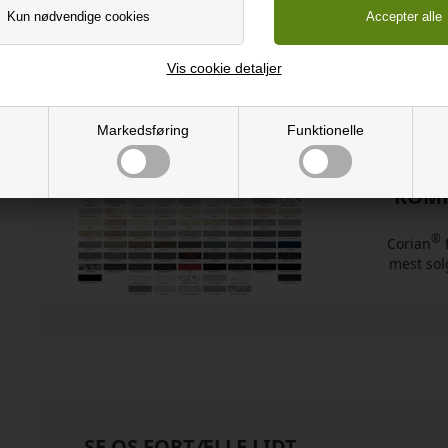
Fra 15-20
Spar 20-40%
hverdage
Ift. butikkerne
Hurtig levering
Vis cookie detaljer
Markedsføring
Funktionelle
KOMP
®
Corian
f
mest sol
SE OS FORTÆLLE LIDT