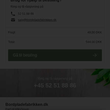
Brug for hjælp til bestilling?
Ring og få rådgivning på
52 51 88 86
salg@bordpladefabrikken.dk
Fragt:
49,00 DKK
Total:
544,00 DKK
Gå til betaling
Ring og få rådgivning på
+45 52 51 88 86
Bordpladefabrikken.dk
Part of
HM-Group