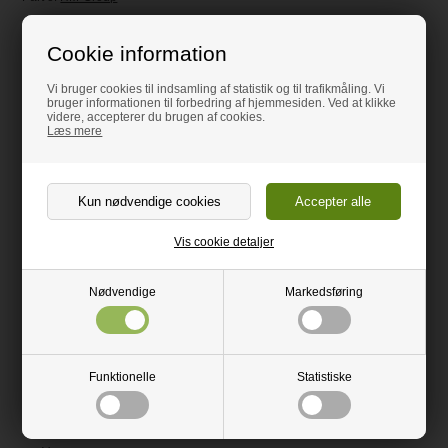
Ved Stranden 1,
9560 Hadsund
Cookie information
CVR: 30527615
Vi bruger cookies til indsamling af statistik og til trafikmåling. Vi
bruger informationen til forbedring af hjemmesiden. Ved at klikke
+45 52 51 88 86
videre, accepterer du brugen af cookies.
Læs mere
salg@bordpladefabrikken.dk
Vis cookie detaljer
Kundeservice
Nødvendige
Markedsføring
Kontakt os
Kundecases - Se andre kunders løsninger
B2B Forhandler
Funktionelle
Statistiske
Samarbejde & Sponsorater
Guides og inspiration